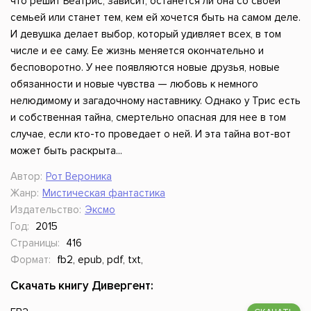
что решит Беатрис, зависит, останется ли она со своей
семьей или станет тем, кем ей хочется быть на самом деле.
И девушка делает выбор, который удивляет всех, в том
числе и ее саму. Ее жизнь меняется окончательно и
бесповоротно. У нее появляются новые друзья, новые
обязанности и новые чувства — любовь к немного
нелюдимому и загадочному наставнику. Однако у Трис есть
и собственная тайна, смертельно опасная для нее в том
случае, если кто-то проведает о ней. И эта тайна вот-вот
может быть раскрыта...
Автор:
Рот Вероника
Жанр:
Мистическая фантастика
Издательство:
Эксмо
Год:
2015
Страницы:
416
Формат:
fb2, epub, pdf, txt,
Скачать книгу Дивергент: