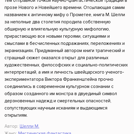
тем отправной точкой научно-фантастической традиции в
прозе Нового и Новейшего времени. Отсылающая самим
названием к античному мифу о Прометее, книга М. Шелли
за неполные два столетия породила собственную
обширную и влиятельную культурную мифологию,
прирастающую все новыми героями, ситуациями и
смыслами в бесчисленных подражаниях, переложениях и
экранизациях. Придуманный автором книги трагический и
страшный сюжет оказался открыт для различных
художественных, философских и социально-политических
интерпретаций, а имя и личность швейцарского ученого-
экспериментатора Виктора Франкенштейна прочно
соединились в современном культурном сознании с
образом созданного им монстра в двуединый символ
дерзновенных надежд и смертельных опасностей,
сопутствующих научным исканиям и выдающимся
открытиям.
Автор:
Шелли М.
Жанр:
Мистическая фантастика