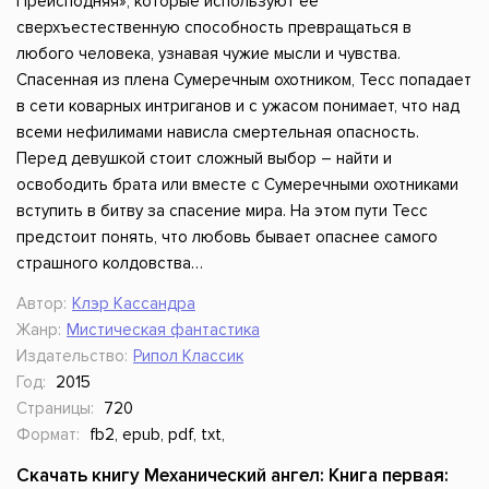
Преисподняя», которые используют ее
сверхъестественную способность превращаться в
любого человека, узнавая чужие мысли и чувства.
Спасенная из плена Сумеречным охотником, Тесс попадает
в сети коварных интриганов и с ужасом понимает, что над
всеми нефилимами нависла смертельная опасность.
Перед девушкой стоит сложный выбор – найти и
освободить брата или вместе с Сумеречными охотниками
вступить в битву за спасение мира. На этом пути Тесс
предстоит понять, что любовь бывает опаснее самого
страшного колдовства…
Автор:
Клэр Кассандра
Жанр:
Мистическая фантастика
Издательство:
Рипол Классик
Год:
2015
Страницы:
720
Формат:
fb2, epub, pdf, txt,
Скачать книгу Механический ангел: Книга первая: