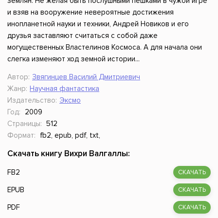
землян. Не желая быть послушными пешками в чужой игре
и взяв на вооружение невероятные достижения
инопланетной науки и техники, Андрей Новиков и его
друзья заставляют считаться с собой даже
могущественных Властелинов Космоса. А для начала они
слегка изменяют ход земной истории...
Автор:
Звягинцев Василий Дмитриевич
Жанр:
Научная фантастика
Издательство:
Эксмо
Год:
2009
Страницы:
512
Формат:
fb2, epub, pdf, txt,
Скачать книгу Вихри Валгаллы:
FB2
СКАЧАТЬ
EPUB
СКАЧАТЬ
PDF
СКАЧАТЬ