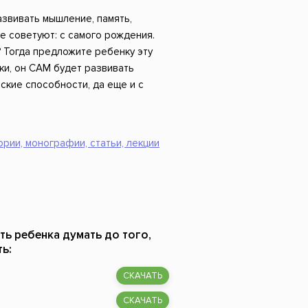
Российский боевик
азвивать мышление, память,
е советуют: с самого рождения.
? Тогда предложите ребенку эту
нки, он САМ будет развивать
ские способности, да еще и с
ории, монографии, статьи, лекции
ить ребенка думать до того,
ть:
СКАЧАТЬ
СКАЧАТЬ