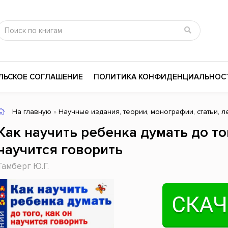
ЛЬСКОЕ СОГЛАШЕНИЕ
ПОЛИТИКА КОНФИДЕНЦИАЛЬНОС
На главную
»
Научные издания, теории, монографии, статьи, л
сика
Психология
Словари
Как научить ребенка думать до тог
цина и здоровье
Любовные романы
Поэзия
научится говорить
ы
Религия
Приключения
Тамберг Ю.Г.
ары и Биография
Сказки
Современная пр
 / Мистика
Триллеры
История России
ная литература
Справочники
Внутренняя поли