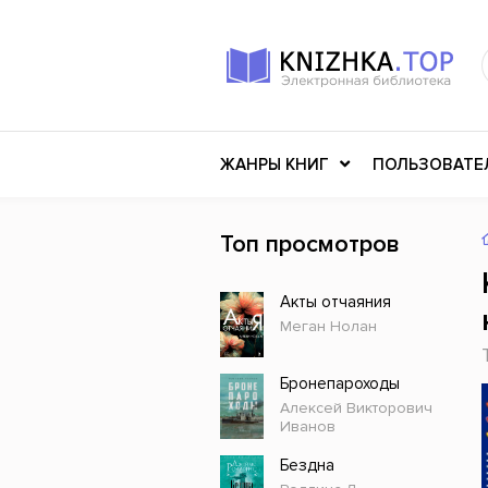
ЖАНРЫ КНИГ
ПОЛЬЗОВАТЕ
Топ просмотров
Книги о войне
Клас
Акты отчаяния
Российское искусство
Меди
Меган Нолан
Детективы
Миф
Детские книги
Мему
Бронепароходы
Алексей Викторович
История
Ужасы
Иванов
Разное
Науч
Бездна