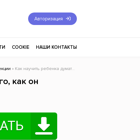
Авторизация
ТИ
COOKIE
НАШИ КОНТАКТЫ
екции
» Как научить ребенка думать до того, как он научится говорить
Фантастика и Фэнтези
о, как он
Философия
Эротика
оза
Эзотерика
Экономика
тика
Юриспруденция