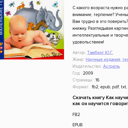
ники
Научные издания
Юмор и сатира
С какого возраста нужно р
внимание, терпение? Учены
Вам трудно в это поверить
книжку. Разглядывая карти
интеллектуальные и творче
удовольствием!
Автор:
Тамберг Ю.Г.
Жанр:
Научные издания, те
Издательство:
Астрель
Год:
2009
Страницы:
16
Формат:
fb2, epub, pdf, txt,
Скачать книгу Как науч
как он научится говори
FB2
EPUB