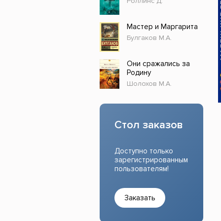
Роллинс Д.
Прочие издания
Учеб
Мастер и Маргарита
Булгаков М.А.
Они сражались за
Родину
Шолохов М.А.
Стол заказов
Доступно только
зарегистрированным
пользователям!
Заказать