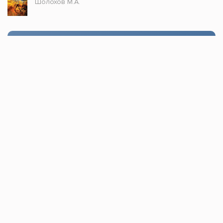
Шолохов М.А.
Стол заказов
Доступно только зарегистрированным
пользователям!
Заказать
Книжка топ © 2021, Все права защищены.
По всем вопросам пишите в
обратную связь