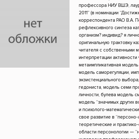
ники
Научные издания
Юмор и сатира
профессора НИУ ВШЭ, лау
2011” (в номинации “Достиже
корреспондента РАО В.А. 
рефлексивного синтеза ка
организм? индивид? я личн
оригинальную трактовку ка
читателя с собственными 
интерпретации активности 
метаимпликативная модель 
модель саморегуляции, им
экзистенциального выбора
гедониста, модель семи п
личности, булева модель см
модель “значимых других в
и психолого-математически
свое развитие в “персоно-
теоретические и практико
области персонологии — “н