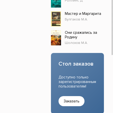
Роллинс Д.
Прочие издания
Учеб
Мастер и Маргарита
Булгаков М.А.
Они сражались за
Родину
Шолохов М.А.
Стол заказов
Доступно только
зарегистрированным
пользователям!
Заказать