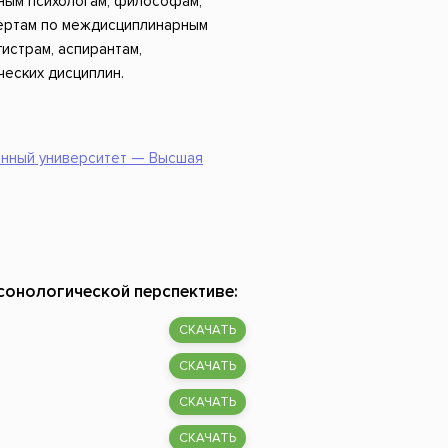
ым психологам, философам,
пертам по междисциплинарным
гистрам, аспирантам,
еских дисциплин.
енный университет — Высшая
рсонологической перспективе:
СКАЧАТЬ
СКАЧАТЬ
СКАЧАТЬ
СКАЧАТЬ