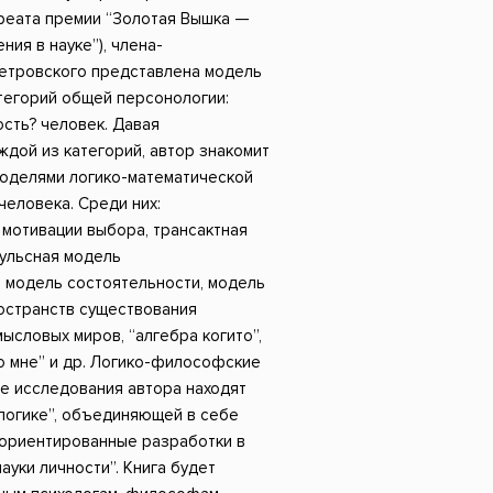
Российский боевик
реата премии “Золотая Вышка —
ния в науке”), члена-
Петровского представлена модель
тегорий общей персонологии:
ость? человек. Давая
ждой из категорий, автор знакомит
моделями логико-математической
человека. Среди них:
мотивации выбора, трансактная
пульсная модель
, модель состоятельности, модель
ространств существования
ысловых миров, “алгебра когито”,
о мне” и др. Логико-философские
е исследования автора находят
логике”, объединяющей в себе
-ориентированные разработки в
ауки личности”. Книга будет