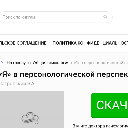
ЛЬСКОЕ СОГЛАШЕНИЕ
ПОЛИТИКА КОНФИДЕНЦИАЛЬНОС
На главную
»
Общая психология
» «Я» в персонологической п
сика
Психология
Словари
«Я» в персонологической перспе
цина и здоровье
Любовные романы
Поэзия
Петровский В.А.
ы
Религия
Приключения
ары и Биография
Сказки
Современная пр
 / Мистика
Триллеры
История России
ная литература
Справочники
Внутренняя поли
В книге доктора психологи