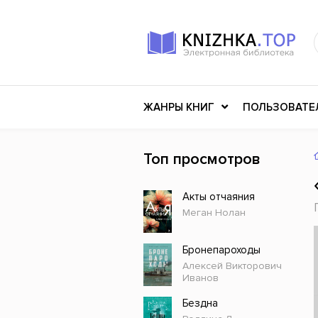
ЖАНРЫ КНИГ
ПОЛЬЗОВАТЕ
Топ просмотров
Книги о войне
Клас
Акты отчаяния
Российское искусство
Меди
Меган Нолан
Детективы
Миф
Детские книги
Мему
Бронепароходы
Алексей Викторович
История
Ужасы
Иванов
Разное
Науч
Бездна