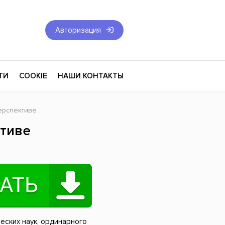
Авторизация
ТИ
COOKIE
НАШИ КОНТАКТЫ
ерспективе
Фантастика и Фэнтези
ктиве
Философия
Эротика
оза
Эзотерика
Экономика
тика
Юриспруденция
ческих наук, ординарного