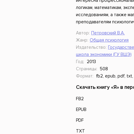
интересна профессиональн
логикам, математикам, экс
исследованиям, а также ма
преподавателям психологич
Автор:
Петровский В.А.
Жанр:
Общая психология
Издательство:
Государств
школа экономики (ГУ ВШЭ)
Год:
2013
Страницы:
508
Формат:
fb2, epub, pdf, txt,
Скачать книгу «Я» в пе
FB2
EPUB
PDF
TXT