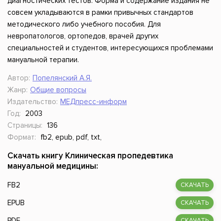
диагностических тестов. Форма и содержание издания не
совсем укладываются в рамки привычных стандартов
методического либо учебного пособия. Для
невропатологов, ортопедов, врачей других
специальностей и студентов, интересующихся проблемами
мануальной терапии.
Автор:
Попелянский А.Я.
Жанр:
Общие вопросы
Издательство:
МЕДпресс-информ
Год:
2003
Страницы:
136
Формат:
fb2, epub, pdf, txt,
Скачать книгу Клиническая пропедевтика
мануальной медицины:
FB2
СКАЧАТЬ
EPUB
СКАЧАТЬ
PDF
СКАЧАТЬ