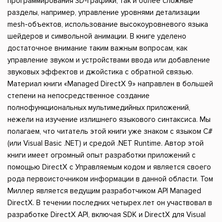
программирования 3D-графики, так и более сложные
разделы, например, управление уровнями детализации
mesh-объектов, использование высокоуровневого языка
шейдеров и символьной анимации. В книге уделено
достаточное внимание таким важным вопросам, как
управление звуком и устройствами ввода или добавление
звуковых эффектов и джойстика с обратной связью.
Материал книги «Managed DirectX 9» направлен в большей
степени на непосредственное создание
полнофункциональных мультимедийных приложений,
нежели на изучение излишнего языкового синтаксиса. Мы
полагаем, что читатель этой книги уже знаком с языком C#
(или Visual Basic .NET) и средой .NET Runtime. Автор этой
книги имеет огромный опыт разработки приложений с
помощью DirectX с Управляемым кодом и является своего
рода первоисточником информации в данной области. Том
Миллер является ведущим разработчиком API Managed
DirectX. В течении последних четырех лет он участвовал в
разработке DirectX API, включая SDK и DirectX для Visual