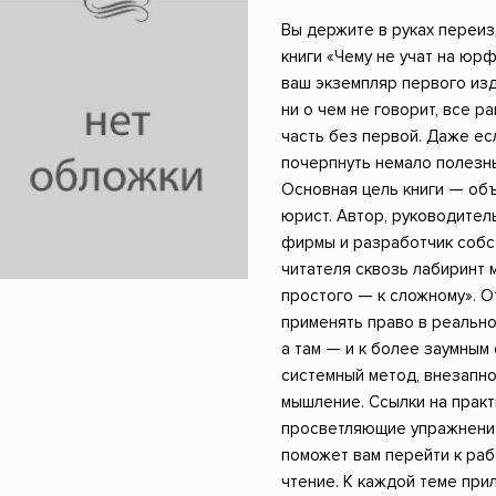
ники
Научные издания
Юмор и сатира
Вы держите в руках переи
книги «Чему не учат на юрф
ваш экземпляр первого изд
ни о чем не говорит, все р
часть без первой. Даже ес
почерпнуть немало полезны
Основная цель книги — объ
юрист. Автор, руководител
фирмы и разработчик собс
читателя сквозь лабиринт 
простого — к сложному». О
применять право в реально
а там — и к более заумным 
системный метод, внезапн
мышление. Ссылки на практ
просветляющие упражнения
поможет вам перейти к раб
чтение. К каждой теме при