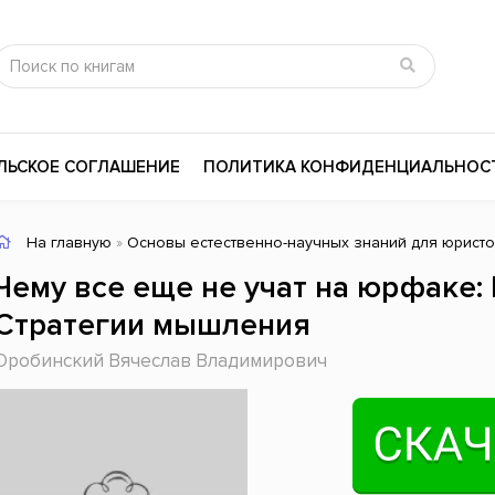
ЛЬСКОЕ СОГЛАШЕНИЕ
ПОЛИТИКА КОНФИДЕНЦИАЛЬНОС
На главную
»
Основы естественно-научных знаний для юрист
сика
Психология
Словари
Чему все еще не учат на юрфаке: 
цина и здоровье
Любовные романы
Поэзия
Стратегии мышления
ы
Религия
Приключения
Оробинский Вячеслав Владимирович
ары и Биография
Сказки
Современная пр
 / Мистика
Триллеры
История России
ная литература
Справочники
Внутренняя поли