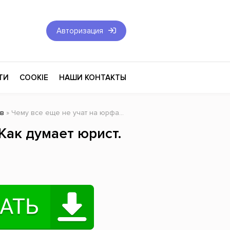
Авторизация
ТИ
COOKIE
НАШИ КОНТАКТЫ
ов
» Чему все еще не учат на юрфаке: Как думает юрист. Стратегии мышления
Фантастика и Фэнтези
Как думает юрист.
Философия
Эротика
оза
Эзотерика
Экономика
тика
Юриспруденция