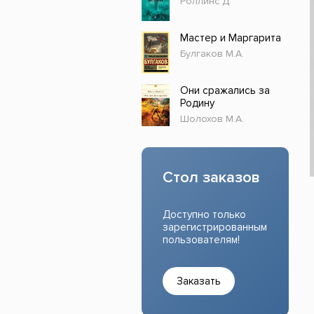
Роллинс Д.
Прочие издания
Учеб
Мастер и Маргарита
Булгаков М.А.
Они сражались за
Родину
Шолохов М.А.
Стол заказов
Доступно только
зарегистрированным
пользователям!
Заказать