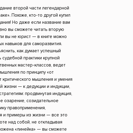
Российский боевик
здание второй части легендарной
аке». Похоже, кто-то другой купил
ания! Но даже если название вам
авно вы сможете читать вторую
ли вы не юрист — в книге можно
х навыков для саморазвития.
яснить, как думает успешный
ь судебной практики крупной
твенных мастер-классов, ведет
мышления по принципу «от
т критического мышления и умения
й жизни — к дедукции и индукции,
стратегиям: продвинутая индукция,
ое озарение, созидательное
ику правоприменения,
 и примеры из жизни — все это
оте над собой, не откладывая
ложена «линейка» — вы сможете