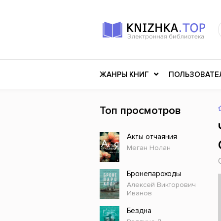
ЖАНРЫ КНИГ
ПОЛЬЗОВАТЕ
Топ просмотров
Книги о войне
Клас
Акты отчаяния
Российское искусство
Меди
Меган Нолан
Детективы
Миф
Детские книги
Мему
Бронепароходы
Алексей Викторович
История
Ужасы
Иванов
Разное
Науч
Бездна