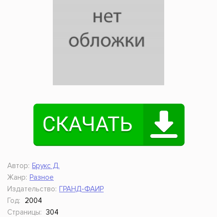
Автор:
Брукс Д.
Жанр:
Разное
Издательство:
ГРАНД-ФАИР
Год:
2004
Страницы:
304