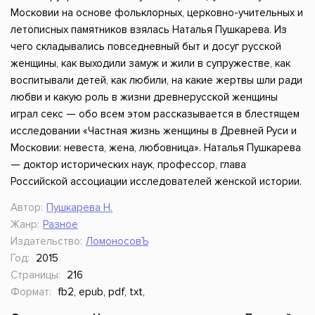
Московии на основе фольклорных, церковно-учительных и
летописных памятников взялась Наталья Пушкарева. Из
чего складывались повседневный быт и досуг русской
женщины, как выходили замуж и жили в супружестве, как
воспитывали детей, как любили, на какие жертвы шли ради
любви и какую роль в жизни древнерусской женщины
играл секс — обо всем этом рассказывается в блестящем
исследовании «Частная жизнь женщины в Древней Руси и
Московии: невеста, жена, любовница». Наталья Пушкарева
— доктор исторических наук, профессор, глава
Российской ассоциации исследователей женской истории.
Автор:
Пушкарева Н.
Жанр:
Разное
Издательство:
ЛомоносовЪ
Год:
2015
Страницы:
216
Формат:
fb2, epub, pdf, txt,