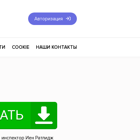
Авторизация
ТИ
COOKIE
НАШИ КОНТАКТЫ
Фантастика и Фэнтези
Философия
Эротика
оза
Эзотерика
Экономика
тика
Юриспруденция
 инспектор Иен Ратлидж