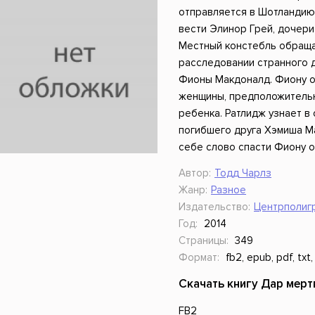
ники
Научные издания
Юмор и сатира
отправляется в Шотландию
вести Элинор Грей, дочер
Местный констебль обраща
расследовании странного д
Фионы Макдоналд. Фиону о
женщины, предположительн
ребенка. Ратлидж узнает в
погибшего друга Хэмиша Ма
себе слово спасти Фиону о
Автор:
Тодд Чарлз
Жанр:
Разное
Издательство:
Центрполиг
Год:
2014
Страницы:
349
Формат:
fb2, epub, pdf, txt,
Скачать книгу Дар мерт
FB2