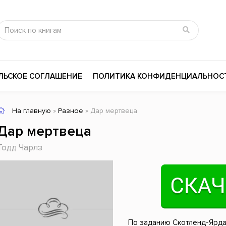
ЛЬСКОЕ СОГЛАШЕНИЕ
ПОЛИТИКА КОНФИДЕНЦИАЛЬНОС
На главную
»
Разное
» Дар мертвеца
сика
Психология
Словари
Дар мертвеца
цина и здоровье
Любовные романы
Поэзия
Тодд Чарлз
ы
Религия
Приключения
ары и Биография
Сказки
Современная пр
 / Мистика
Триллеры
История России
ная литература
Справочники
Внутренняя поли
По заданию Скотленд-Ярда