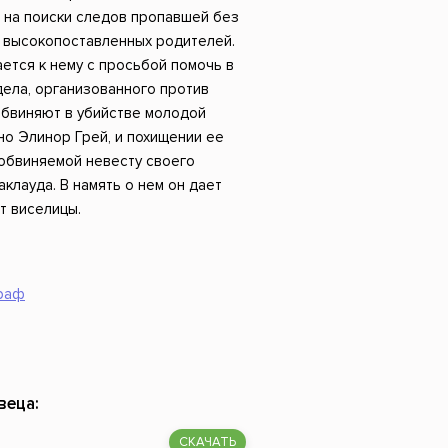
Российский боевик
 на поиски следов пропавшей без
и высокопоставленных родителей.
ется к нему с просьбой помочь в
ела, организованного против
бвиняют в убийстве молодой
о Элинор Грей, и похищении ее
 обвиняемой невесту своего
клауда. В намять о нем он дает
т виселицы.
раф
веца:
СКАЧАТЬ