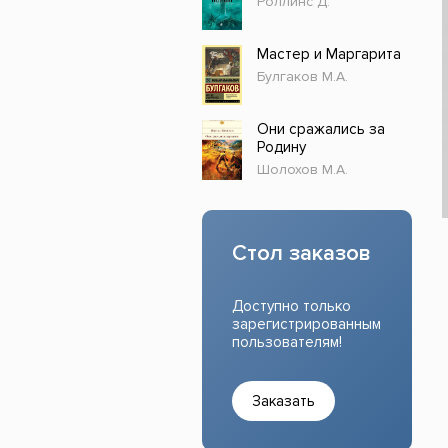
Роллинс Д.
Прочие издания
Учеб
Мастер и Маргарита
Булгаков М.А.
Они сражались за
Родину
Шолохов М.А.
Стол заказов
Доступно только
зарегистрированным
пользователям!
Заказать