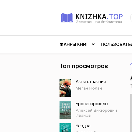
ЖАНРЫ КНИГ
ПОЛЬЗОВАТЕ
Топ просмотров
Книги о войне
Клас
Акты отчаяния
Российское искусство
Меди
Меган Нолан
Детективы
Миф
Детские книги
Мему
Бронепароходы
Алексей Викторович
История
Ужасы
Иванов
Разное
Науч
Бездна