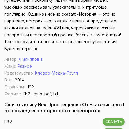
путешествия, поскольку гидами мы выбрали людей,
умеющих рассказывать увлекательно, интригующе,
популярно. Один из них мне сказал: «История — это не
параграф, история — это люди и вещи». А представьте,
какими людьми населен XVII век, через какие сложные
повороты (и перевороты!) прошла Россия в том столетии!
Так что поучительного и захватывающего путешествия!
Будет интересно.
Автор:
Филиппов Т.
Жанр:
Разное
Издательство:
Клевер-Медиа-Групп
Год:
2014
Страницы:
192
Формат:
fb2, epub, pdf, txt,
Скачать книгу Век Просвещения: От Екатерины до I
до последнего дворцового переворота:
FB2
СКАЧАТЬ