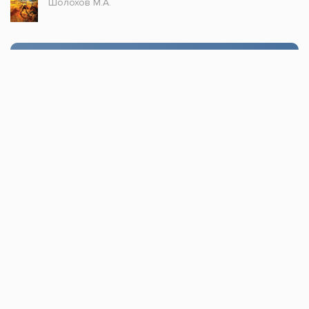
Шолохов М.А.
Стол заказов
Доступно только зарегистрированным
пользователям!
Заказать
Книжка топ © 2021, Все права защищены.
По всем вопросам пишите в
обратную связь