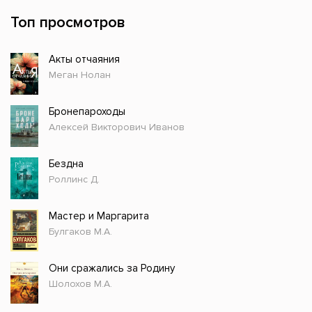
Топ просмотров
Акты отчаяния
Меган Нолан
Бронепароходы
Алексей Викторович Иванов
Бездна
Роллинс Д.
Мастер и Маргарита
Булгаков М.А.
Они сражались за Родину
Шолохов М.А.