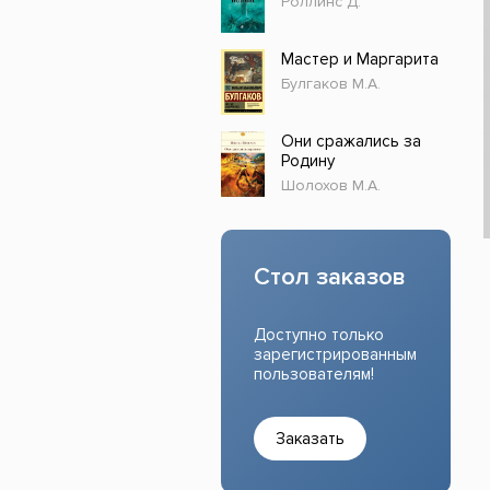
Роллинс Д.
Прочие издания
Учеб
Мастер и Маргарита
Булгаков М.А.
Они сражались за
Родину
Шолохов М.А.
Стол заказов
Доступно только
зарегистрированным
пользователям!
Заказать