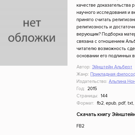
ники
Научные издания
Юмор и сатира
качестве доказательства 
научного исследования и в
принято считать религиозн
религиозность и достаточн
верующим? Подборка мате
связана с отношением Альб
читателю возможность сде
основании его подлинных в
Автор:
Эйнштейн Альберт
Жанр:
Прикладная филосо
Издательство:
Альпина Но
Год:
2015
Страницы:
144
Формат:
fb2, epub, pdf, txt,
Скачать книгу Эйнштейн
FB2