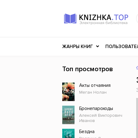
ЖАНРЫ КНИГ
ПОЛЬЗОВАТЕ
Топ просмотров
Книги о войне
Клас
Акты отчаяния
Российское искусство
Меди
Меган Нолан
Детективы
Миф
Детские книги
Мему
Бронепароходы
Алексей Викторович
История
Ужасы
Иванов
Разное
Науч
Бездна