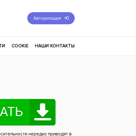
Авторизация
ТИ
COOKIE
НАШИ КОНТАКТЫ
Фантастика и Фэнтези
Философия
Эротика
оза
Эзотерика
Экономика
тика
Юриспруденция
осительности нередко приводят в