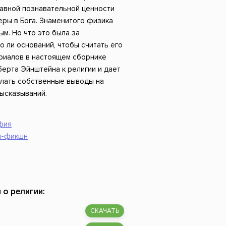
Российский боевик
равной познавательной ценности
еры в Бога. Знаменитого физика
ым. Но что это была за
о ли оснований, чтобы считать его
риалов в настоящем сборнике
ерта Эйнштейна к религии и дает
лать собственные выводы на
ысказываний.
фия
н-фикшн
 о религии:
СКАЧАТЬ