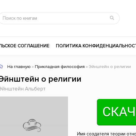
ЛЬСКОЕ СОГЛАШЕНИЕ
ПОЛИТИКА КОНФИДЕНЦИАЛЬНОС
На главную
»
Прикладная философия
» Эйнштейн о религии
сика
Психология
Словари
Эйнштейн о религии
цина и здоровье
Любовные романы
Поэзия
Эйнштейн Альберт
ы
Религия
Приключения
ары и Биография
Сказки
Современная пр
 / Мистика
Триллеры
История России
ная литература
Справочники
Внутренняя поли
Имя создателя теории отн