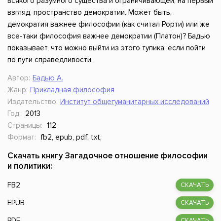
всякого разумного существа и ограничивающей, на первый
взгляд, пространство демократии. Может быть,
демократия важнее философии (как считал Рорти) или же
все-таки философия важнее демократии (Платон)? Бадью
показывает, что можно выйти из этого тупика, если пойти
по пути справедливости.
Автор:
Бадью А.
Жанр:
Прикладная философия
Издательство:
Институт общегуманитарных исследований
Год:
2013
Страницы:
112
Формат:
fb2, epub, pdf, txt,
Скачать книгу Загадочное отношение философии
и политики:
FB2
СКАЧАТЬ
EPUB
СКАЧАТЬ
PDF
СКАЧАТЬ