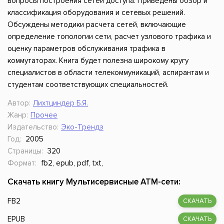
вопросы построения сетей доступа. Приведены обзор и
классификация оборудования и сетевых решений.
Обсуждены методики расчета сетей, включающие
определение топологии сети, расчет узлового трафика и
оценку параметров обслуживания трафика в
коммутаторах. Книга будет полезна широкому кругу
специалистов в области телекоммуникаций, аспирантам и
студентам соответствующих специальностей.
Автор:
Лихтциндер Б.Я.
Жанр:
Прочее
Издательство:
Эко-Трендз
Год:
2005
Страницы:
320
Формат:
fb2, epub, pdf, txt,
Скачать книгу Мультисервисные АТМ-сети:
FB2
СКАЧАТЬ
EPUB
СКАЧАТЬ