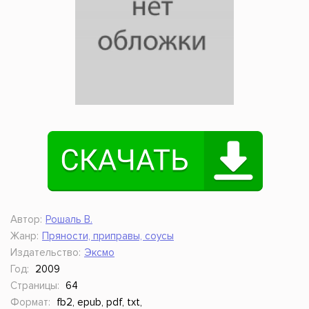
Автор:
Рошаль В.
Жанр:
Пряности, приправы, соусы
Издательство:
Эксмо
Год:
2009
Страницы:
64
Формат:
fb2, epub, pdf, txt,