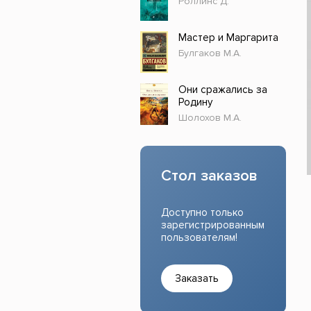
Роллинс Д.
Прочие издания
Учеб
Мастер и Маргарита
Булгаков М.А.
Они сражались за
Родину
Шолохов М.А.
Стол заказов
Доступно только
зарегистрированным
пользователям!
Заказать