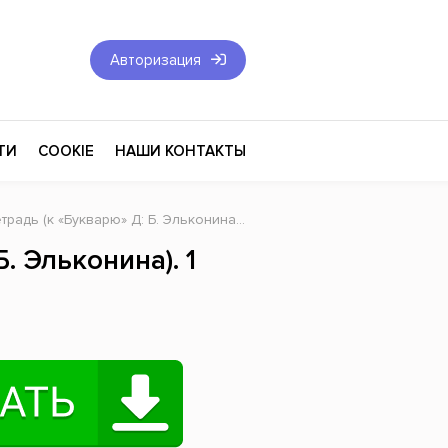
Авторизация
ТИ
COOKIE
НАШИ КОНТАКТЫ
 «Букварю» Д: Б. Эльконина). 1 класс. В 4-х частях. Часть 3
Фантастика и Фэнтези
. Эльконина). 1
Философия
Эротика
оза
Эзотерика
Экономика
тика
Юриспруденция