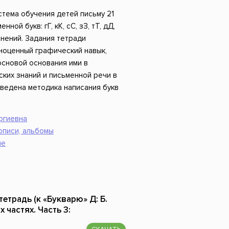
Российский боевик
стема обучения детей письму 21
ной букв: гГ, кК, сС, зЗ, тТ, дД,
динений. Задания тетради
ноценный графический навык,
сновой основания ими в
их знаний и письменной речи в
иведена методика написания букв
ргиевна
описи, альбомы
ие
етрадь (к «Букварю» Д: Б.
х частях. Часть 3: