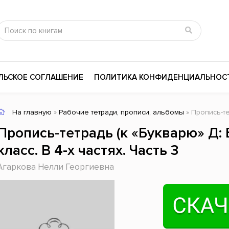
ЛЬСКОЕ СОГЛАШЕНИЕ
ПОЛИТИКА КОНФИДЕНЦИАЛЬНОС
На главную
»
Рабочие тетради, прописи, альбомы
» Пропись-тетрадь (к
сика
Психология
Словари
Пропись-тетрадь (к «Букварю» Д: Б
цина и здоровье
Любовные романы
Поэзия
класс. В 4-х частях. Часть 3
ы
Религия
Приключения
Агаркова Нелли Георгиевна
ары и Биография
Сказки
Современная пр
 / Мистика
Триллеры
История России
ная литература
Справочники
Внутренняя поли