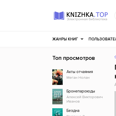
ЖАНРЫ КНИГ
ПОЛЬЗОВАТЕ
Топ просмотров
Книги о войне
Клас
Акты отчаяния
Российское искусство
Меди
Меган Нолан
Детективы
Миф
Детские книги
Мему
Бронепароходы
Алексей Викторович
История
Ужасы
Иванов
Разное
Науч
Бездна