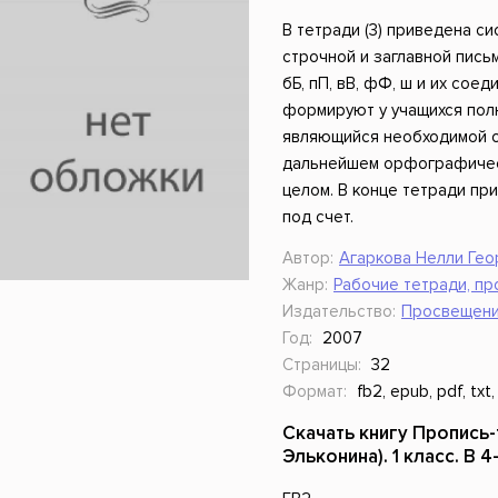
ники
Научные издания
Юмор и сатира
В тетради (3) приведена си
строчной и заглавной письмен
бБ, пП, вВ, фФ, ш и их сое
формируют у учащихся пол
являющийся необходимой о
дальнейшем орфографическ
целом. В конце тетради пр
под счет.
Автор:
Агаркова Нелли Гео
Жанр:
Рабочие тетради, пр
Издательство:
Просвещен
Год:
2007
Страницы:
32
Формат:
fb2, epub, pdf, txt,
Скачать книгу Пропись-т
Эльконина). 1 класс. В 4-