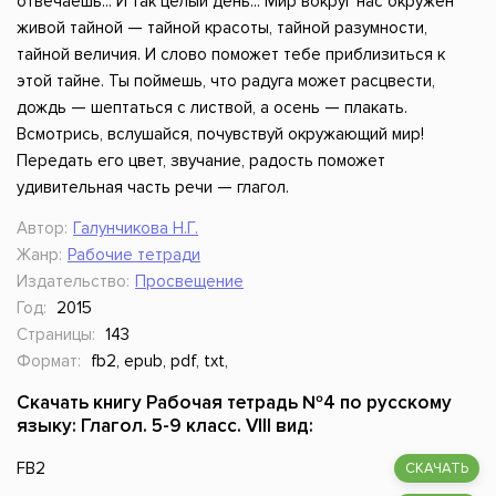
отвечаешь... И так целый день... Мир вокруг нас окружен
живой тайной — тайной красоты, тайной разумности,
тайной величия. И слово поможет тебе приблизиться к
этой тайне. Ты поймешь, что радуга может расцвести,
дождь — шептаться с листвой, а осень — плакать.
Всмотрись, вслушайся, почувствуй окружающий мир!
Передать его цвет, звучание, радость поможет
удивительная часть речи — глагол.
Автор:
Галунчикова Н.Г.
Жанр:
Рабочие тетради
Издательство:
Просвещение
Год:
2015
Страницы:
143
Формат:
fb2, epub, pdf, txt,
Скачать книгу Рабочая тетрадь №4 по русскому
языку: Глагол. 5-9 класс. VIII вид:
FB2
СКАЧАТЬ