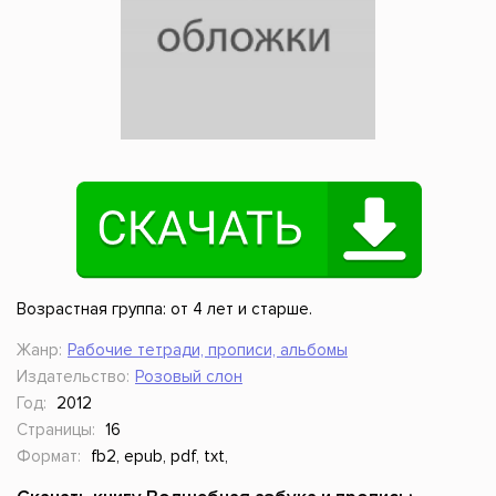
Возрастная группа: от 4 лет и старше.
Жанр:
Рабочие тетради, прописи, альбомы
Издательство:
Розовый слон
Год:
2012
Страницы:
16
Формат:
fb2, epub, pdf, txt,