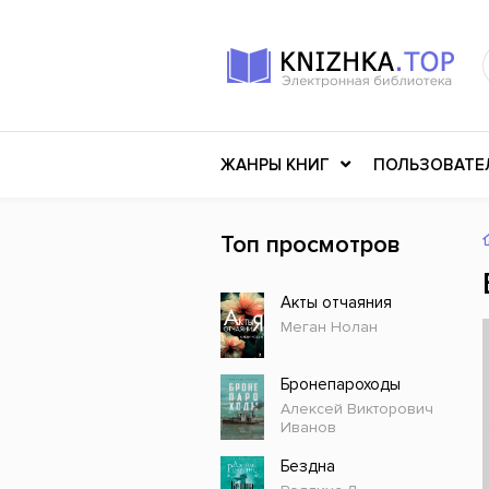
ЖАНРЫ КНИГ
ПОЛЬЗОВАТЕ
Топ просмотров
Книги о войне
Клас
Акты отчаяния
Российское искусство
Меди
Меган Нолан
Детективы
Миф
Детские книги
Мему
Бронепароходы
Алексей Викторович
История
Ужасы
Иванов
Разное
Науч
Бездна