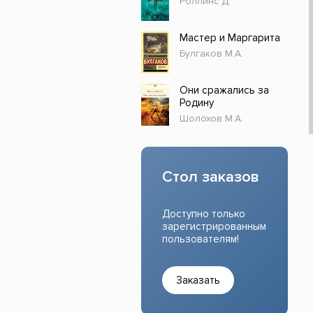
Роллинс Д.
Прочие издания
Учеб
Мастер и Маргарита
Булгаков М.А.
Они сражались за
Родину
Шолохов М.А.
Стол заказов
Доступно только
зарегистрированным
пользователям!
Заказать