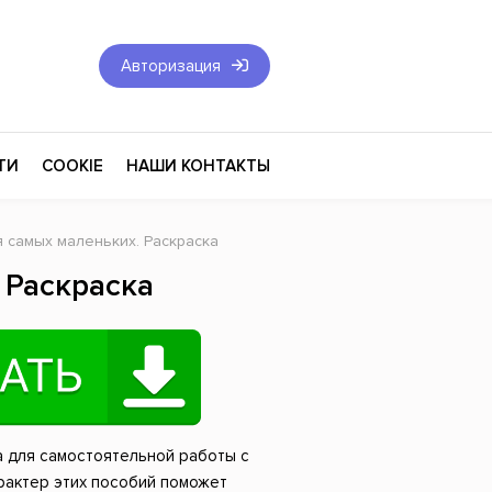
Авторизация
ТИ
COOKIE
НАШИ КОНТАКТЫ
я самых маленьких. Раскраска
Фантастика и Фэнтези
 Раскраска
Философия
Эротика
оза
Эзотерика
Экономика
га для самостоятельной работы с
тика
Юриспруденция
арактер этих пособий поможет