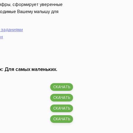
Российский боевик
цифры, сформирует уверенные
ходимые Вашему малышу для
и заданиями
он
к: Для самых маленьких.
СКАЧАТЬ
СКАЧАТЬ
СКАЧАТЬ
СКАЧАТЬ