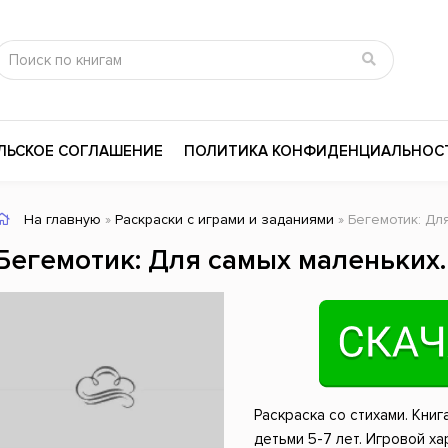
ЛЬСКОЕ СОГЛАШЕНИЕ
ПОЛИТИКА КОНФИДЕНЦИАЛЬНОС
На главную
»
Раскраски с играми и заданиями
» Бегемотик: Дл
сика
Психология
Словари
Бегемотик: Для самых маленьких.
цина и здоровье
Любовные романы
Поэзия
ы
Религия
Приключения
ары и Биография
Сказки
Современная пр
 / Мистика
Триллеры
История России
Раскраска со стихами. Кни
ная литература
Справочники
Внутренняя поли
детьми 5-7 лет. Игровой х