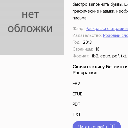
ники
Научные издания
Юмор и сатира
быстро запомнить буквы, 
графические навыки, необ
письма.
Жанр:
Раскраски с играми 
Издательство:
Розовый сл
Год:
2013
Страницы:
16
Формат:
fb2, epub, pdf, txt,
Скачать книгу Бегемоти
Раскраска:
FB2
EPUB
PDF
TXT
Читать онлайн