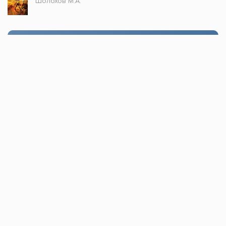
Шолохов М.А.
Стол заказов
Доступно только зарегистрированным
пользователям!
Заказать
Книжка топ © 2021, Все права защищены.
По всем вопросам пишите в
обратную связь