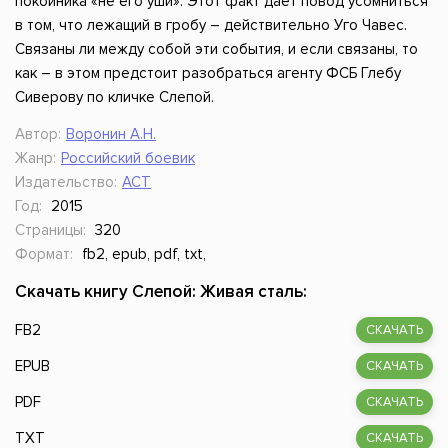
покойника «не его уши». Этот факт дает повод усомниться
в том, что лежащий в гробу – действительно Уго Чавес.
Связаны ли между собой эти события, и если связаны, то
как – в этом предстоит разобраться агенту ФСБ Глебу
Сиверову по кличке Слепой.
Автор:
Воронин А.Н.
Жанр:
Российский боевик
Издательство:
АСТ
Год:
2015
Страницы:
320
Формат:
fb2, epub, pdf, txt,
Скачать книгу Слепой: Живая сталь:
FB2
СКАЧАТЬ
EPUB
СКАЧАТЬ
PDF
СКАЧАТЬ
TXT
СКАЧАТЬ