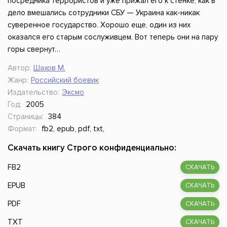
посредника террористов и уже прижал его к стенке, как в
дело вмешались сотрудники СБУ — Украина как-никак
суверенное государство. Хорошо еще, один из них
оказался его старым сослуживцем. Вот теперь они на пару
горы свернут…
Автор:
Шахов М.
Жанр:
Российский боевик
Издательство:
Эксмо
Год:
2005
Страницы:
384
Формат:
fb2, epub, pdf, txt,
Скачать книгу Строго конфиденциально:
FB2
СКАЧАТЬ
EPUB
СКАЧАТЬ
PDF
СКАЧАТЬ
TXT
СКАЧАТЬ