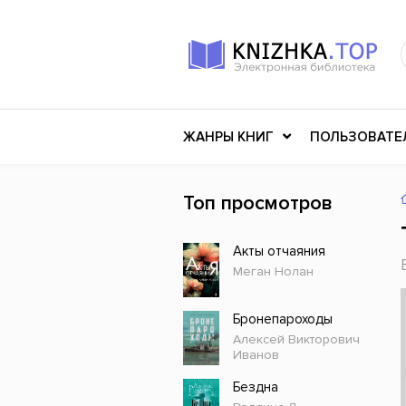
ЖАНРЫ КНИГ
ПОЛЬЗОВАТЕ
Топ просмотров
Книги о войне
Клас
Акты отчаяния
Российское искусство
Меди
Меган Нолан
Детективы
Миф
Детские книги
Мему
Бронепароходы
Алексей Викторович
История
Ужасы
Иванов
Разное
Науч
Бездна