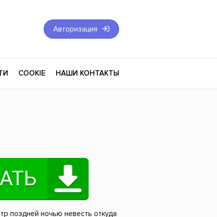
Авторизация
ТИ
COOKIE
НАШИ КОНТАКТЫ
Фантастика и Фэнтези
Философия
Эротика
оза
Эзотерика
Экономика
тика
Юриспруденция
нтр поздней ночью невесть откуда