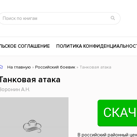
ЛЬСКОЕ СОГЛАШЕНИЕ
ПОЛИТИКА КОНФИДЕНЦИАЛЬНОС
На главную
»
Российский боевик
» Танковая атака
сика
Психология
Словари
Танковая атака
цина и здоровье
Любовные романы
Поэзия
Воронин А.Н.
ы
Религия
Приключения
ары и Биография
Сказки
Современная пр
 / Мистика
Триллеры
История России
ная литература
Справочники
Внутренняя поли
В российский районный це