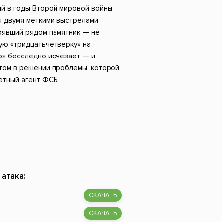
Российский боевик
ый в годы Второй мировой войны
ся двумя меткими выстрелами
оявший рядом памятник — не
ую «тридцатьчетверку» на
р» бесследно исчезает — и
том в решении проблемы, которой
етный агент ФСБ.
 атака:
СКАЧАТЬ
СКАЧАТЬ