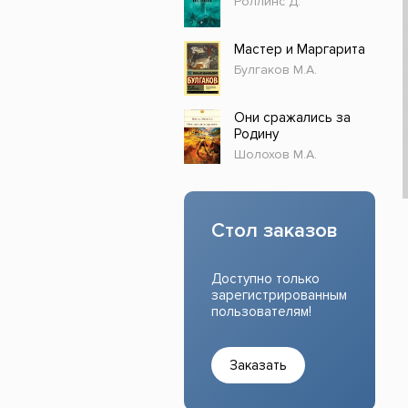
Роллинс Д.
Прочие издания
Учеб
Мастер и Маргарита
Булгаков М.А.
Они сражались за
Родину
Шолохов М.А.
Стол заказов
Доступно только
зарегистрированным
пользователям!
Заказать