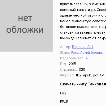
ники
Научные издания
Юмор и сатира
прикатывает TIV, знаменит
немецкий танк «тигр». Сне
здание местной мэрии и ст
менее знаменитую советск
бетонном пьедестале, «тиг
становится важным элемен
вынужден заниматься секр
Автор:
Воронин А.Н.
Жанр:
Российский боевик
Издательство:
АСТ
Год:
2015
Страницы:
320
Формат:
fb2, epub, pdf, txt,
Скачать книгу Танковая
FB2
EPUB