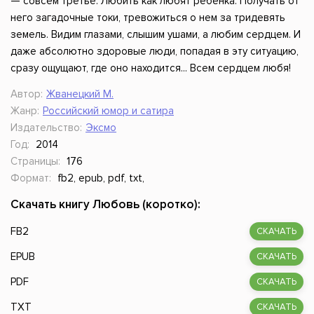
— совсем третье. Любить как любят ребенка. Получать от
него загадочные токи, тревожиться о нем за тридевять
земель. Видим глазами, слышим ушами, а любим сердцем. И
даже абсолютно здоровые люди, попадая в эту ситуацию,
сразу ощущают, где оно находится... Всем сердцем любя!
Автор:
Жванецкий М.
Жанр:
Российский юмор и сатира
Издательство:
Эксмо
Год:
2014
Страницы:
176
Формат:
fb2, epub, pdf, txt,
Скачать книгу Любовь (коротко):
FB2
СКАЧАТЬ
EPUB
СКАЧАТЬ
PDF
СКАЧАТЬ
TXT
СКАЧАТЬ