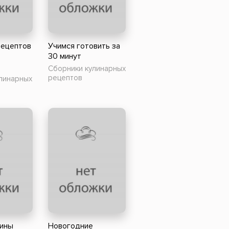
Российский боевик
рецептов
Учимся готовить за
30 минут
Сборники кулинарных
рецептов
линарных
ины
Новогодние