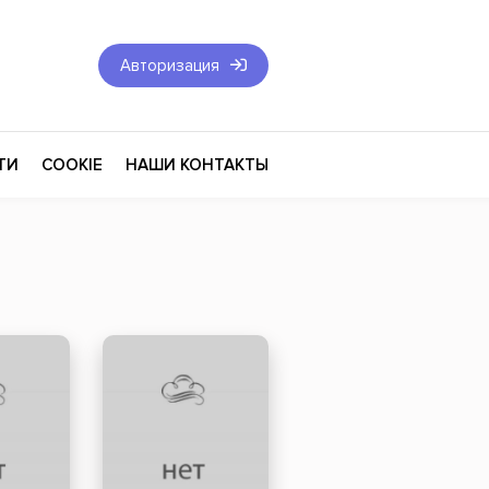
Авторизация
ТИ
COOKIE
НАШИ КОНТАКТЫ
Фантастика и Фэнтези
Философия
Эротика
оза
Эзотерика
Экономика
тика
Юриспруденция