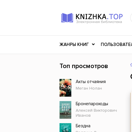
ЖАНРЫ КНИГ
ПОЛЬЗОВАТЕ
Топ просмотров
Книги о войне
Клас
Акты отчаяния
Российское искусство
Меди
Меган Нолан
Детективы
Миф
Детские книги
Мему
Бронепароходы
Алексей Викторович
История
Ужасы
Иванов
Разное
Науч
Бездна