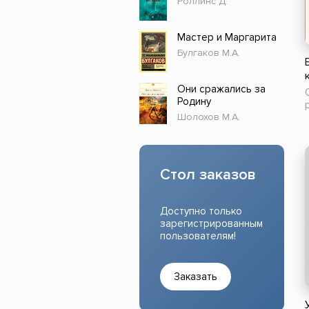
Роллинс Д.
Прочие издания
Учеб
Мастер и Маргарита
Булгаков М.А.
Они сражались за
Родину
Шолохов М.А.
Стол заказов
Доступно только
зарегистрированным
пользователям!
Заказать