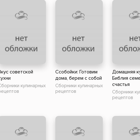
Вкус советской
Ссобойки: Готовим
Домашняя ку
кухни
дома, берем с собой
Библия сем
счастья
Сборники кулинарных
Сборники кулинарных
рецептов
рецептов
Сборники ку
рецептов