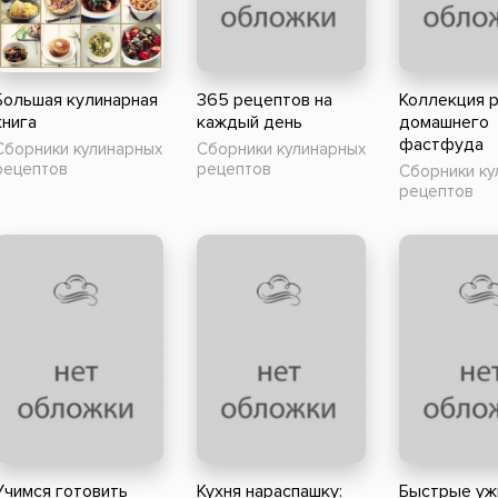
ники
Научные издания
Юмор и сатира
Большая кулинарная
365 рецептов на
Коллекция 
книга
каждый день
домашнего
фастфуда
Сборники кулинарных
Сборники кулинарных
рецептов
рецептов
Сборники ку
рецептов
Учимся готовить
Кухня нараспашку:
Быстрые уж