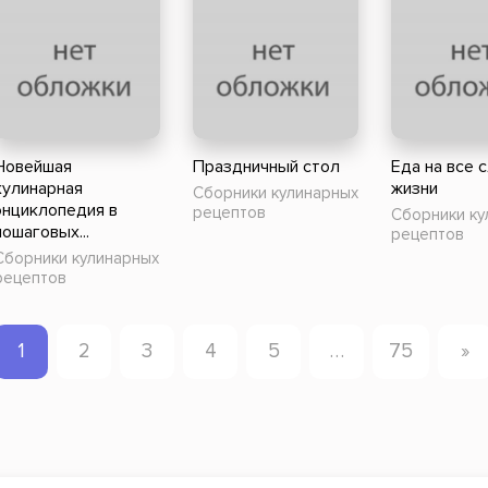
Новейшая
Праздничный стол
Еда на все 
кулинарная
жизни
Сборники кулинарных
энциклопедия в
рецептов
Сборники ку
пошаговых...
рецептов
Сборники кулинарных
рецептов
1
2
3
4
5
…
75
»