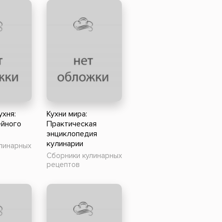
хня:
Кухни мира:
ейного
Практическая
энциклопедия
кулинарии
линарных
Сборники кулинарных
рецептов