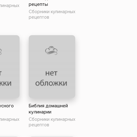
рецепты
линарных
Сборники кулинарных
рецептов
усного
Библия домашней
кулинарии
линарных
Сборники кулинарных
рецептов