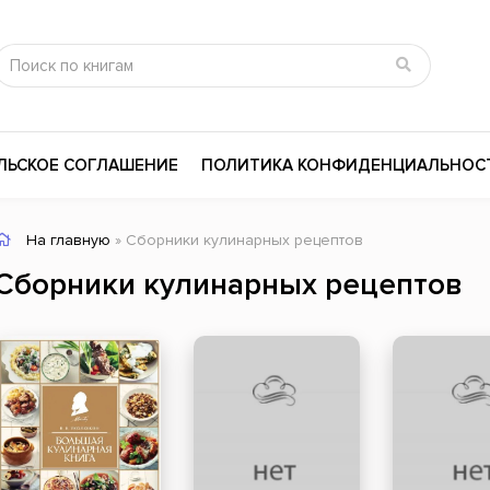
ЛЬСКОЕ СОГЛАШЕНИЕ
ПОЛИТИКА КОНФИДЕНЦИАЛЬНОС
На главную
» Сборники кулинарных рецептов
сика
Психология
Словари
Сборники кулинарных рецептов
цина и здоровье
Любовные романы
Поэзия
ы
Религия
Приключения
ары и Биография
Сказки
Современная пр
 / Мистика
Триллеры
История России
ная литература
Справочники
Внутренняя поли