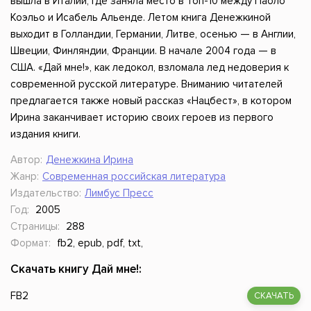
вышла в Италии, где заняла место в Топ-10 между Паоло
Коэльо и Исабель Альенде. Летом книга Денежкиной
выходит в Голландии, Германии, Литве, осенью — в Англии,
Швеции, Финляндии, Франции. В начале 2004 года — в
США. «Дай мне!», как ледокол, взломала лед недоверия к
современной русской литературе. Вниманию читателей
предлагается также новый рассказ «Нацбест», в котором
Ирина заканчивает историю своих героев из первого
издания книги.
Автор:
Денежкина Ирина
Жанр:
Современная российская литература
Издательство:
Лимбус Пресс
Год:
2005
Страницы:
288
Формат:
fb2, epub, pdf, txt,
Скачать книгу Дай мне!:
FB2
СКАЧАТЬ