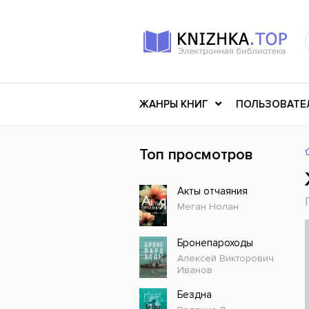
ЖАНРЫ КНИГ
ПОЛЬЗОВАТЕ
Топ просмотров
Книги о войне
Клас
Акты отчаяния
Российское искусство
Меди
Меган Нолан
Детективы
Миф
Детские книги
Мему
Бронепароходы
Алексей Викторович
История
Ужасы
Иванов
Разное
Науч
Бездна