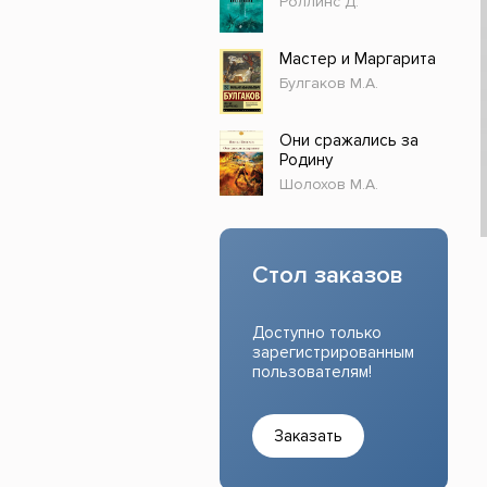
Роллинс Д.
Прочие издания
Учеб
Мастер и Маргарита
Булгаков М.А.
Они сражались за
Родину
Шолохов М.А.
Стол заказов
Доступно только
зарегистрированным
пользователям!
Заказать