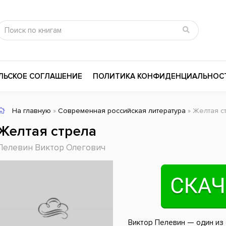
ЛЬСКОЕ СОГЛАШЕНИЕ
ПОЛИТИКА КОНФИДЕНЦИАЛЬНОС
На главную
»
Современная российская литература
» Желтая с
сика
Психология
Словари
Желтая стрела
цина и здоровье
Любовные романы
Поэзия
Пелевин Виктор Олегович
ы
Религия
Приключения
ары и Биография
Сказки
Современная пр
 / Мистика
Триллеры
История России
ная литература
Справочники
Внутренняя поли
Виктор Пелевин — один из