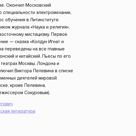
Российский боевик
ве. Окончил Московский
о специальности электромеханик,
рс обучения в Литинституте.
иком журнала «Наука и религия»,
 восточному мистицизму. Первое
ние — сказка «Колдун Игнат и
ина переведены на все главные
онский и китайский. Пьесы по его
в театрах Москвы, Лондона и
ключил Виктора Пелевина в списке
еменных деятелей мировой
иске, кроме Пелевина,
ежиссером Сокуровым).
егович
ская литература