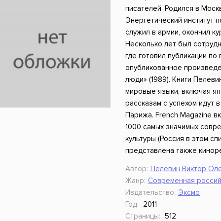
ники
Научные издания
Юмор и сатира
писателей. Родился в Моск
Энергетический институт п
служил в армии, окончил ку
Несколько лет был сотрудн
где готовил публикации по
опубликованное произведе
люди» (1989). Книги Пелев
мировые языки, включая яп
рассказам с успехом идут 
Парижа. French Magazine в
1000 самых значимых совр
культуры (Россия в этом сп
представлена также кинор
Автор:
Пелевин Виктор Ол
Жанр:
Современная россий
Издательство:
Эксмо
Год:
2011
Страницы:
512