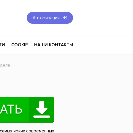
Авторизация
ТИ
COOKIE
НАШИ КОНТАКТЫ
трела
Фантастика и Фэнтези
Философия
Эротика
оза
Эзотерика
Экономика
тика
Юриспруденция
 самых ярких современных