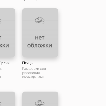
У реки
Птицы
ля
Раскраски для
рисования
и
карандашами