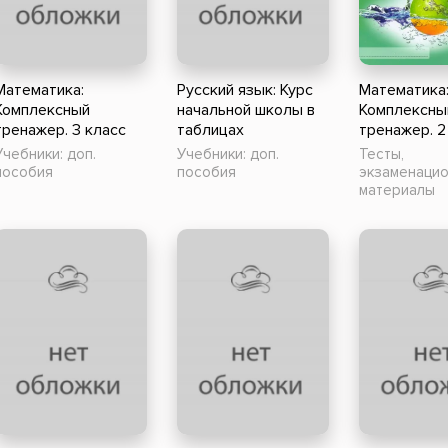
ники
Научные издания
Юмор и сатира
Математика:
Русский язык: Курс
Математика
Комплексный
начальной школы в
Комплексны
тренажер. 3 класс
таблицах
тренажер. 2
Учебники: доп.
Учебники: доп.
Тесты,
пособия
пособия
экзаменаци
материалы