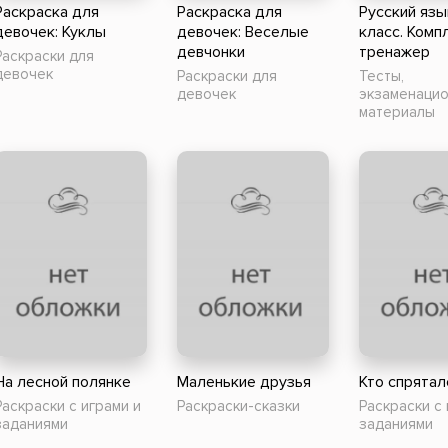
Раскраска для
Раскраска для
Русский язы
девочек: Куклы
девочек: Веселые
класс. Комп
девчонки
тренажер
Раскраски для
девочек
Раскраски для
Тесты,
девочек
экзаменаци
материалы
На лесной полянке
Маленькие друзья
Кто спрятал
Раскраски с играми и
Раскраски-сказки
Раскраски с 
заданиями
заданиями