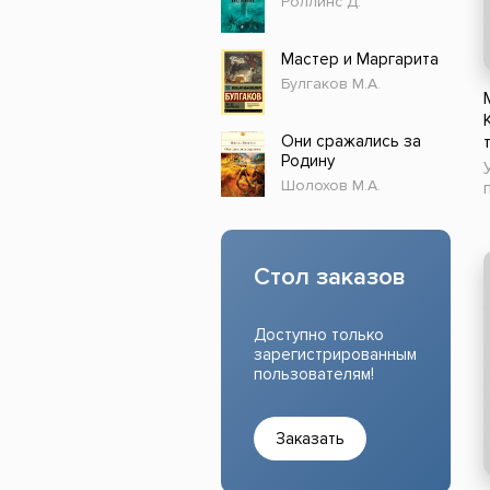
Роллинс Д.
Прочие издания
Учеб
Мастер и Маргарита
Булгаков М.А.
Они сражались за
Родину
Шолохов М.А.
Стол заказов
Доступно только
зарегистрированным
пользователям!
Заказать