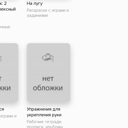
к: 2
На лугу
лексный
Раскраски с играми и
заданиями
онные
ся
Упражнения для
укрепления руки
играми и
Рабочие тетради,
прописи, альбомы