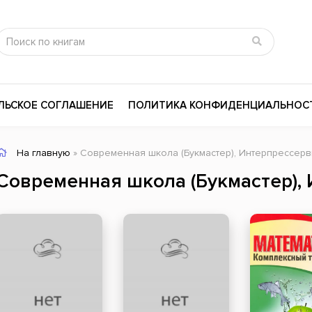
ЛЬСКОЕ СОГЛАШЕНИЕ
ПОЛИТИКА КОНФИДЕНЦИАЛЬНОС
На главную
» Современная школа (Букмастер), Интерпрессерв
сика
Психология
Словари
Современная школа (Букмастер),
цина и здоровье
Любовные романы
Поэзия
ы
Религия
Приключения
ары и Биография
Сказки
Современная пр
 / Мистика
Триллеры
История России
ная литература
Справочники
Внутренняя поли