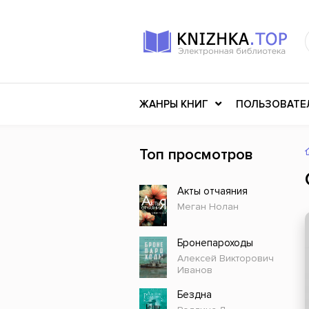
ЖАНРЫ КНИГ
ПОЛЬЗОВАТЕ
Топ просмотров
Книги о войне
Клас
Акты отчаяния
Российское искусство
Меди
Меган Нолан
Детективы
Миф
Детские книги
Мему
Бронепароходы
Алексей Викторович
История
Ужасы
Иванов
Разное
Науч
Бездна