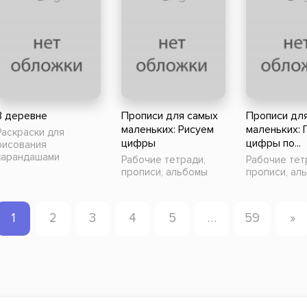
В деревне
Прописи для самых
Прописи дл
маленьких: Рисуем
маленьких:
Раскраски для
цифры
цифры по...
рисования
карандашами
Рабочие тетради,
Рабочие тет
прописи, альбомы
прописи, ал
1
2
3
4
5
…
59
»