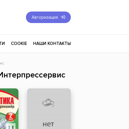
Авторизация
ТИ
COOKIE
НАШИ КОНТАКТЫ
ис
Фантастика и Фэнтези
 Интерпрессервис
Философия
Эротика
оза
Эзотерика
Экономика
тика
Юриспруденция