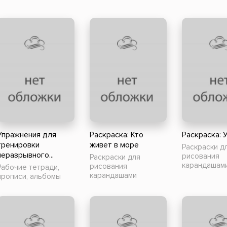
Упражнения для
Раскраска: Кто
Раскраска: 
тренировки
живет в море
Раскраски д
неразрывного...
рисования
Раскраски для
карандашам
рисования
Рабочие тетради,
карандашами
прописи, альбомы