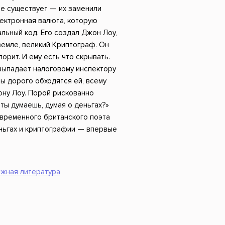
Российский боевик
не существует — их заменили
ектронная валюта, которую
льный код. Его создал Джон Лоу,
емле, великий Криптограф. Он
порит. И ему есть что скрывать.
 выпадает налоговому инспектору
ны дорого обходятся ей, всему
ону Лоу. Порой рискованно
 ты думаешь, думая о деньгах?»
временного британского поэта
еньгах и криптографии — впервые
жная литература