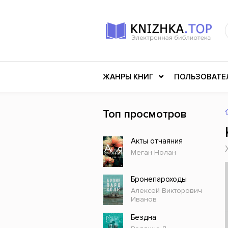
ЖАНРЫ КНИГ
ПОЛЬЗОВАТЕ
Топ просмотров
Книги о войне
Клас
Акты отчаяния
Российское искусство
Меди
Меган Нолан
Детективы
Миф
Детские книги
Мему
Бронепароходы
Алексей Викторович
История
Ужасы
Иванов
Разное
Науч
Бездна