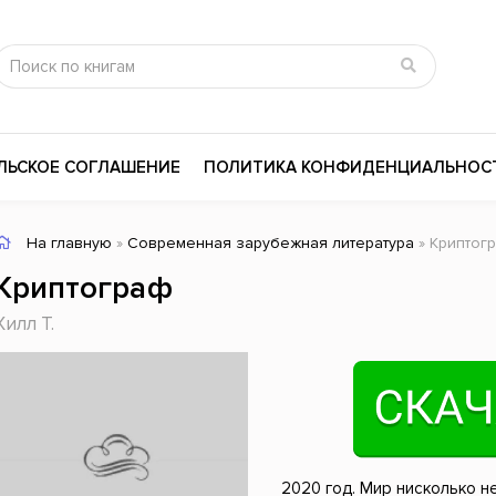
ЛЬСКОЕ СОГЛАШЕНИЕ
ПОЛИТИКА КОНФИДЕНЦИАЛЬНОС
На главную
»
Современная зарубежная литература
» Криптог
сика
Психология
Словари
Криптограф
цина и здоровье
Любовные романы
Поэзия
Хилл Т.
ы
Религия
Приключения
ары и Биография
Сказки
Современная пр
 / Мистика
Триллеры
История России
ная литература
Справочники
Внутренняя поли
2020 год. Мир нисколько н