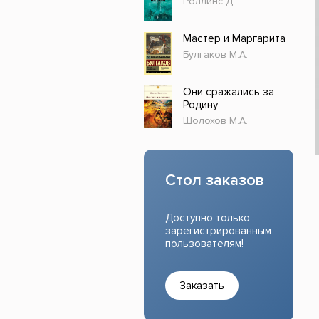
Роллинс Д.
Прочие издания
Учеб
Мастер и Маргарита
Булгаков М.А.
Они сражались за
Родину
Шолохов М.А.
Стол заказов
Доступно только
зарегистрированным
пользователям!
Заказать