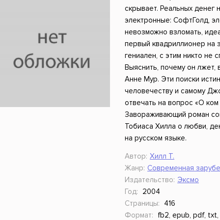
ники
Научные издания
Юмор и сатира
скрывает. Реальных денег 
электронные: СофтГолд, эл
невозможно взломать, идеа
первый квадриллионер на з
гениален, с этим никто не с
Выяснить, почему он лжет,
Анне Мур. Эти поиски исти
человечеству и самому Дж
отвечать на вопрос «О ком
Завораживающий роман со
Тобиаса Хилла о любви, д
на русском языке.
Автор:
Хилл Т.
Жанр:
Современная зарубе
Издательство:
Эксмо
Год:
2004
Страницы:
416
Формат:
fb2, epub, pdf, txt,