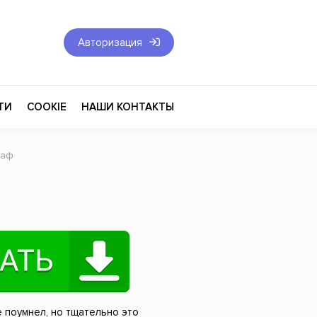
Авторизация
ТИ
COOKIE
НАШИ КОНТАКТЫ
раф
Фантастика и Фэнтези
Философия
Эротика
оза
Эзотерика
Экономика
тика
Юриспруденция
е поумнел, но тщательно это