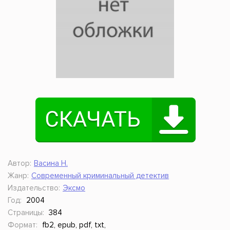
Автор:
Васина Н.
Жанр:
Современный криминальный детектив
Издательство:
Эксмо
Год:
2004
Страницы:
384
Формат:
fb2, epub, pdf, txt,