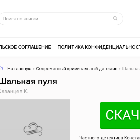
ЛЬСКОЕ СОГЛАШЕНИЕ
ПОЛИТИКА КОНФИДЕНЦИАЛЬНОС
На главную
»
Современный криминальный детектив
» Шальна
сика
Психология
Словари
Шальная пуля
цина и здоровье
Любовные романы
Поэзия
Казанцев К.
ы
Религия
Приключения
ары и Биография
Сказки
Современная пр
 / Мистика
Триллеры
История России
ная литература
Справочники
Внутренняя поли
Частного детектива Конста