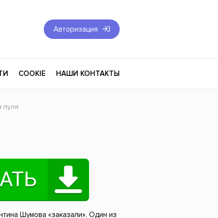
Авторизация
ТИ
COOKIE
НАШИ КОНТАКТЫ
я пуля
Фантастика и Фэнтези
Философия
Эротика
оза
Эзотерика
Экономика
тика
Юриспруденция
нтина Шумова «заказали». Один из