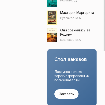
Роллинс Д.
Прочие издания
Учеб
Мастер и Маргарита
Булгаков М.А.
Они сражались за
Родину
Шолохов М.А.
Стол заказов
Доступно только
зарегистрированным
пользователям!
Заказать