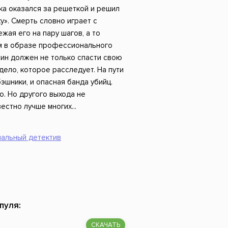
Российский боевик
ка оказался за решеткой и решил
у». Смерть словно играет с
жая его на пару шагов, а то
ам в образе профессионального
тин должен не только спасти свою
дело, которое расследует. На пути
шники, и опасная банда убийц.
о. Но другого выхода не
естно лучше многих...
альный детектив
пуля:
СКАЧАТЬ