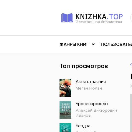
ЖАНРЫ КНИГ
ПОЛЬЗОВАТЕ
Топ просмотров
Книги о войне
Клас
Акты отчаяния
Российское искусство
Меди
Меган Нолан
Детективы
Миф
Детские книги
Мему
Бронепароходы
Алексей Викторович
История
Ужасы
Иванов
Разное
Науч
Бездна