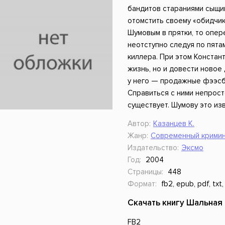
ники
Научные издания
Юмор и сатира
бандитов стараниями сыщи
отомстить своему «обидчик
Шумовым в прятки, то опере
неотступно следуя по пят
киллера. При этом Констан
жизнь, но и довести новое 
у него — продажные фээсбэ
Справиться с ними непрост
существует. Шумову это изв
Автор:
Казанцев К.
Жанр:
Современный кримин
Издательство:
Эксмо
Год:
2004
Страницы:
448
Формат:
fb2, epub, pdf, txt,
Скачать книгу Шальная 
FB2