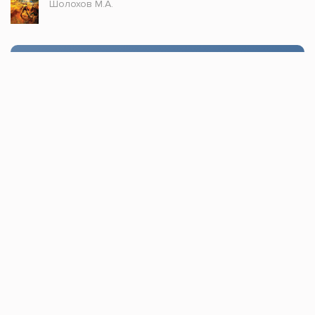
Шолохов М.А.
Стол заказов
Доступно только зарегистрированным
пользователям!
Заказать
Книжка топ © 2021, Все права защищены.
По всем вопросам пишите в
обратную связь