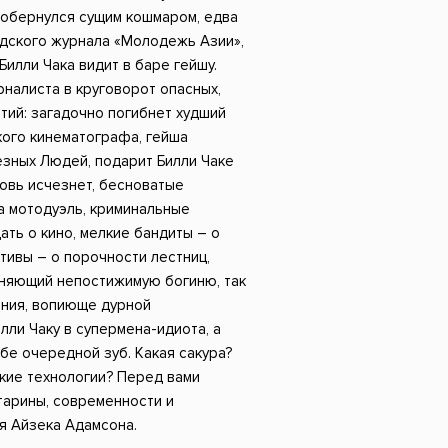
Российский боевик
обернулся сущим кошмаром, едва
дского журнала «Молодежь Азии»,
Билли Чака видит в баре гейшу.
рналиста в круговорот опасных,
тий: загадочно погибнет худший
кого кинематографа, гейша
езных Людей, подарит Билли Чаке
овь исчезнет, бесноватые
а мотодуэль, криминальные
ать о кино, мелкие бандиты – о
ктивы – о порочности лестниц,
аняющий непостижимую богиню, так
ания, вопиюще дурной
лли Чаку в супермена-идиота, а
бе очередной зуб. Какая сакура?
кие технологии? Перед вами
тарины, современности и
я Айзека Адамсона.