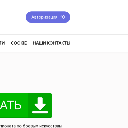
Авторизация
ТИ
COOKIE
НАШИ КОНТАКТЫ
Фантастика и Фэнтези
Философия
Эротика
оза
Эзотерика
Экономика
тика
Юриспруденция
пионата по боевым искусствам