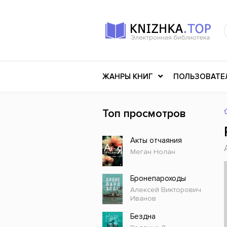
ЖАНРЫ КНИГ
ПОЛЬЗОВАТЕ
Топ просмотров
Книги о войне
Клас
Акты отчаяния
Российское искусство
Меди
Меган Нолан
Детективы
Миф
Детские книги
Мему
Бронепароходы
Алексей Викторович
История
Ужасы
Иванов
Разное
Науч
Бездна