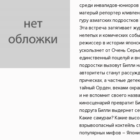
ники
Научные издания
Юмор и сатира
среди инвалидов-юниоров 
матерый репортер кливлен
гуру азиатских подростков 
Эта встреча затягивает жу
нелепых и комических собы
режиссер в истории японс
ускользнет от Очень Серь
единственный поцелуй и вн
подростки вызовут Билли н
авторитеты станут рассужд
прическах, а частные дете
тайный Орден, веками охр
и не вспомнит своего назв
киносценарий превратит Би
подруга Билли выдернет се
Какие самураи? Какие высо
взрывоопасный коктейль с
популярных мифов – Япони