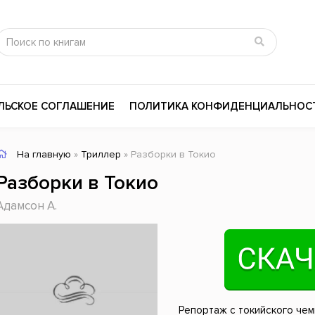
ЛЬСКОЕ СОГЛАШЕНИЕ
ПОЛИТИКА КОНФИДЕНЦИАЛЬНОС
На главную
»
Триллер
» Разборки в Токио
сика
Психология
Словари
Разборки в Токио
цина и здоровье
Любовные романы
Поэзия
Адамсон А.
ы
Религия
Приключения
ары и Биография
Сказки
Современная пр
 / Мистика
Триллеры
История России
ная литература
Справочники
Внутренняя поли
Репортаж с токийского чем