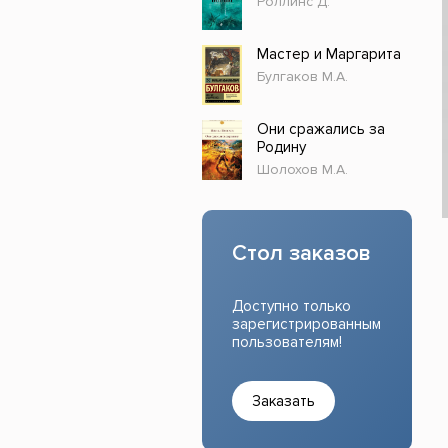
Роллинс Д.
Прочие издания
Учеб
Мастер и Маргарита
Булгаков М.А.
Они сражались за
Родину
Шолохов М.А.
Стол заказов
Доступно только
зарегистрированным
пользователям!
Заказать