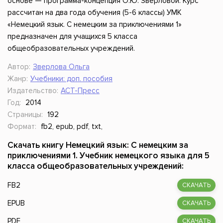
основе — программа-концепция О.Ю. Зверловой. Курс
рассчитан на два года обучения (5-6 классы) УМК
«Немецкий язык. С немецким за приключениями 1»
предназначен для учащихся 5 класса
общеобразовательных учреждений.
Автор:
Зверлова Ольга
Жанр:
Учебники: доп. пособия
Издательство:
АСТ-Пресс
Год:
2014
Страницы:
192
Формат:
fb2, epub, pdf, txt,
Скачать книгу Немецкий язык: С немецким за
приключениями 1. Учебник немецкого языка для 5
класса общеобразовательных учреждений:
FB2
СКАЧАТЬ
EPUB
СКАЧАТЬ
PDF
СКАЧАТЬ