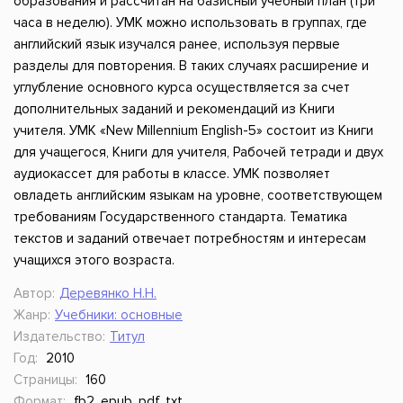
образования и рассчитан на базисный учебный план (три
часа в неделю). УМК можно использовать в группах, где
английский язык изучался ранее, используя первые
разделы для повторения. В таких случаях расширение и
углубление основного курса осуществляется за счет
дополнительных заданий и рекомендаций из Книги
учителя. УМК «New Millennium English-5» состоит из Книги
для учащегося, Книги для учителя, Рабочей тетради и двух
аудиокассет для работы в классе. УМК позволяет
овладеть английским языкам на уровне, соответствующем
требованиям Государственного стандарта. Тематика
текстов и заданий отвечает потребностям и интересам
учащихся этого возраста.
Автор:
Деревянко Н.Н.
Жанр:
Учебники: основные
Издательство:
Титул
Год:
2010
Страницы:
160
Формат:
fb2, epub, pdf, txt,