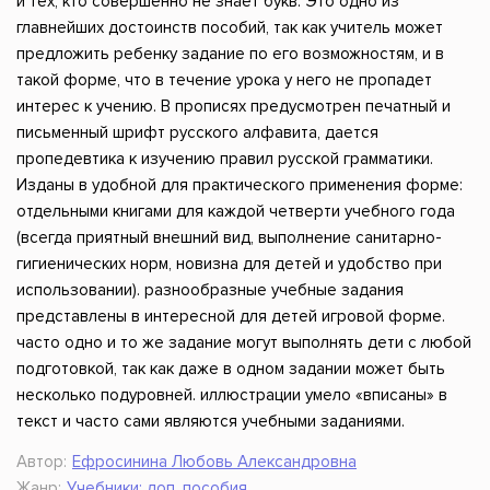
и тех, кто совершенно не знает букв. Это одно из
главнейших достоинств пособий, так как учитель может
предложить ребенку задание по его возможностям, и в
такой форме, что в течение урока у него не пропадет
интерес к учению. В прописях предусмотрен печатный и
письменный шрифт русского алфавита, дается
пропедевтика к изучению правил русской грамматики.
Изданы в удобной для практического применения форме:
отдельными книгами для каждой четверти учебного года
(всегда приятный внешний вид, выполнение санитарно-
гигиенических норм, новизна для детей и удобство при
использовании). разнообразные учебные задания
представлены в интересной для детей игровой форме.
часто одно и то же задание могут выполнять дети с любой
подготовкой, так как даже в одном задании может быть
несколько подуровней. иллюстрации умело «вписаны» в
текст и часто сами являются учебными заданиями.
Автор:
Ефросинина Любовь Александровна
Жанр:
Учебники: доп. пособия