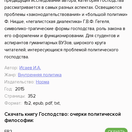
предыдущих исследований автора, категория господства
рассматривается в самых разных аспектах. Освещаются
проблемы «законодательствования» и «большой политики»
Ф. Ницше, «легалистская диалектика» Г.В.Ф. Гегеля,
символико-трагические формы господства, роль закона в
его оформлении и функционировании. Для студентов и
аспирантов гуманитарных ВУЗов, широкого круга
читателей, интересующихся проблемой политического
господства.
Автор:
Исаев И.А.
Жанр:
Внутренняя политика
Издательство:
Норма
Год:
2015
Страницы:
352
Формат:
fb2, epub, pdf, txt,
Скачать книгу Господство: очерки политической
философии:
FB2
СКАЧАТЬ