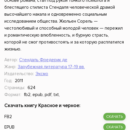
основе романа, стал под рукой тонкого психолога и
блестящего стилиста Стендаля человеческой драмой
высочайшего накала и одновременно социальным
исследованием общества. Жюльен Сорель —
честолюбивый и способный молодой человек — пережил
и романтическую влюбленность, и бурную страсть,
которой не смог противостоять и за которую расплатился
жизнью.
Автор:
Стендаль Фредерик де
Жанр:
Зарубежная литература 17-19 вв.
Издательство:
Эксмо
Год:
2011
Страницы:
624
Формат:
fb2, epub, pdf, txt,
Скачать книгу Красное и черное:
FB2
СКАЧАТЬ
EPUB
СКАЧАТЬ