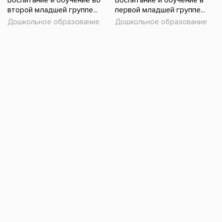
Воспитание и обучение во
Воспитание и обучение в
второй младшей группе...
первой младшей группе...
Дошкольное образование
Дошкольное образование