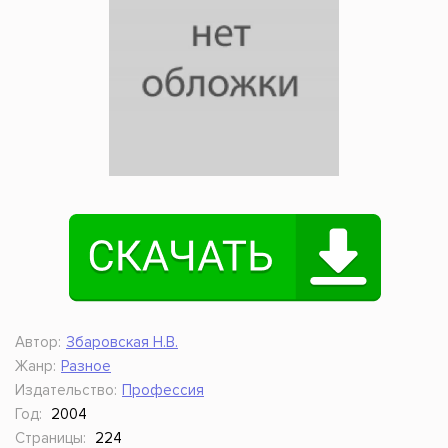
Автор:
Збаровская Н.В.
Жанр:
Разное
Издательство:
Профессия
Год:
2004
Страницы:
224