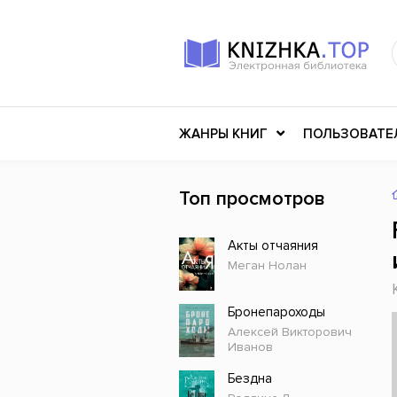
ЖАНРЫ КНИГ
ПОЛЬЗОВАТЕ
Топ просмотров
Книги о войне
Клас
Акты отчаяния
Российское искусство
Меди
Меган Нолан
Детективы
Миф
Детские книги
Мему
Бронепароходы
Алексей Викторович
История
Ужасы
Иванов
Разное
Науч
Бездна