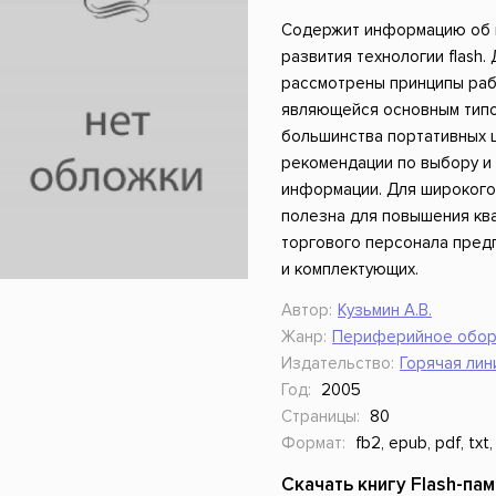
ники
Научные издания
Юмор и сатира
Содержит информацию об и
развития технологии flash.
рассмотрены принципы рабо
являющейся основным тип
большинства портативных 
рекомендации по выбору и
информации. Для широкого 
полезна для повышения кв
торгового персонала пред
и комплектующих.
Автор:
Кузьмин А.В.
Жанр:
Периферийное обор
Издательство:
Горячая лин
Год:
2005
Страницы:
80
Формат:
fb2, epub, pdf, txt,
Скачать книгу Flash-па