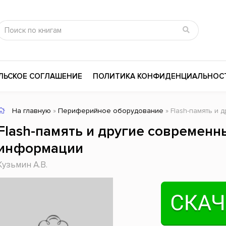
ЛЬСКОЕ СОГЛАШЕНИЕ
ПОЛИТИКА КОНФИДЕНЦИАЛЬНОС
На главную
»
Периферийное оборудование
» Flash-память и д
сика
Психология
Словари
Flash-память и другие современн
цина и здоровье
Любовные романы
Поэзия
информации
ы
Религия
Приключения
Кузьмин А.В.
ары и Биография
Сказки
Современная пр
 / Мистика
Триллеры
История России
ная литература
Справочники
Внутренняя поли