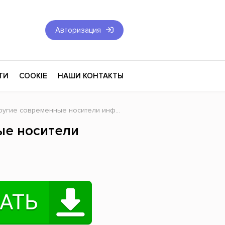
Авторизация
ТИ
COOKIE
НАШИ КОНТАКТЫ
ругие современные носители информации
Фантастика и Фэнтези
ые носители
Философия
Эротика
оза
Эзотерика
Экономика
тика
Юриспруденция