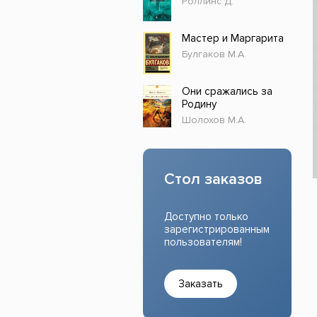
Роллинс Д.
Прочие издания
Учеб
Мастер и Маргарита
Булгаков М.А.
Они сражались за
Родину
Шолохов М.А.
Стол заказов
Доступно только
зарегистрированным
пользователям!
Заказать