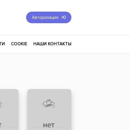
Авторизация
ТИ
COOKIE
НАШИ КОНТАКТЫ
Фантастика и Фэнтези
Философия
Эротика
оза
Эзотерика
Экономика
тика
Юриспруденция