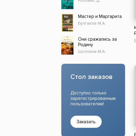
Роллинс Д.
Прочие издания
Учеб
Мастер и Маргарита
Булгаков М.А.
Они сражались за
Родину
Шолохов М.А.
Стол заказов
Доступно только
зарегистрированным
пользователям!
Заказать