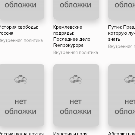
ники
Научные издания
Юмор и сатира
История свободы:
Кремлевские
Путин: Прав
Россия
подряды:
которую лу
Последнее дело
знать
Внутренняя политика
Генпрокурора
Внутренняя 
Внутренняя политика
России нужна другая
Империя и воля:
Абсолютна