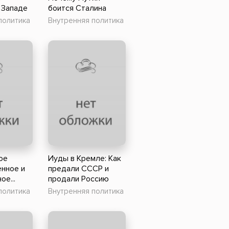
 Западе
боится Сталина
политика
Внутренняя политика
ое
Иуды в Кремле: Как
енное и
предали СССР и
ое...
продали Россию
политика
Внутренняя политика