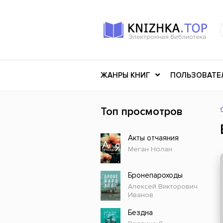
ЖАНРЫ КНИГ
ПОЛЬЗОВАТЕ
Топ просмотров
Книги о войне
Клас
Акты отчаяния
Российское искусство
Меди
Меган Нолан
Детективы
Миф
Детские книги
Мему
Бронепароходы
Алексей Викторович
История
Ужасы
Иванов
Разное
Науч
Бездна