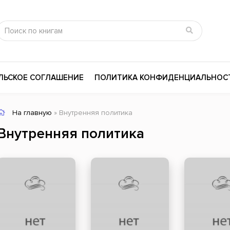
ЛЬСКОЕ СОГЛАШЕНИЕ
ПОЛИТИКА КОНФИДЕНЦИАЛЬНОС
На главную
» Внутренняя политика
сика
Психология
Словари
Внутренняя политика
цина и здоровье
Любовные романы
Поэзия
ы
Религия
Приключения
ары и Биография
Сказки
Современная пр
 / Мистика
Триллеры
История России
ная литература
Справочники
Внутренняя поли