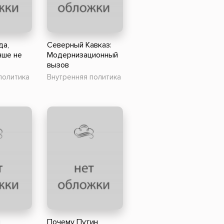
Российский боевик
да,
Северный Кавказ:
чше не
Модернизационный
вызов
политика
Внутренняя политика
я
Почему Путин