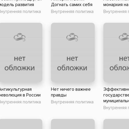
модель развития
Догнать самих себя
монархия на
Внутренняя политика
Внутренняя политика
Внутренняя 
Антикультурная
Нет ничего важнее
Эффективн
революция в России
правды
государств
муниципальн
Внутренняя политика
Внутренняя политика
Внутренняя 