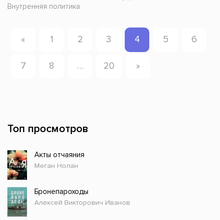
Внутренняя политика
«
1
2
3
4
5
6
7
8
…
20
»
Топ просмотров
Акты отчаяния
Меган Нолан
Бронепароходы
Алексей Викторович Иванов